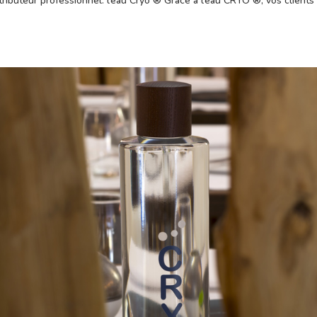
ibuteur professionnel: l’eau Cryo ®️ Grâce à l’eau CRYO ®️, vos clients